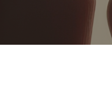
Sobre el servei Concilia
El servei Concilia ofereix suport de canguratge
puntual a famílies amb infants, per ajudar a conciliar
la vida familiar i laboral.